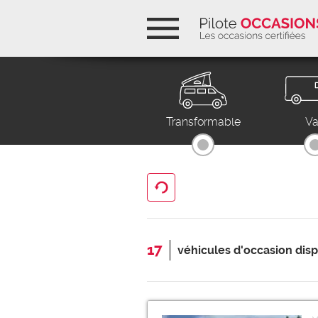
Pilote Occasions, les o
Ouvrir la navigation
Transformable
V
Tout ré-initialiser
17
véhicules d'occasion dis