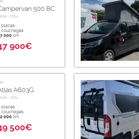
an
Campervan 500 BC
ilote - 2024
places
couchages
7 000
km
47 900€
an
Atlas A603G
ilote - 2024
places
couchages
2 000
km
49 500€