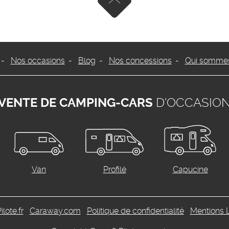
Remonter en haut de page
Nos occasions
Blog
Nos concessions
Qui sommes
VENTE DE CAMPING-CARS
D'OCCASIO
Van
Profilé
Capucine
ilote.fr
Caraway.com
Politique de confidentialité
Mentions 