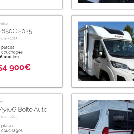
rofilé
P650C 2025
ilote - 2025
places
couchages
6 000
km
54 900€
an
V540G Boite Auto
ilote - 2025
places
couchages