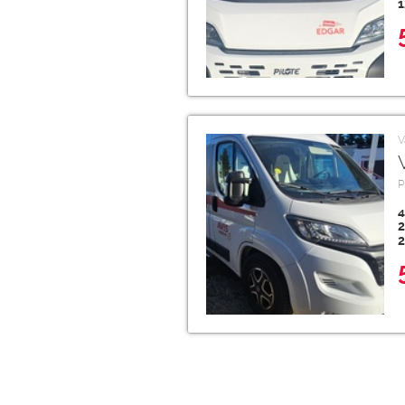
1
V
P
4
2
2