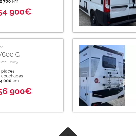
2 700
km
54 900€
an
V600 G
ilote - 2025
places
couchages
4 000
km
56 900€