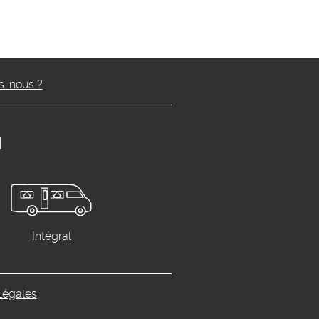
-nous ?
N
Intégral
Légales