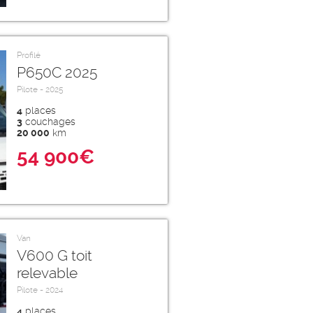
Profilé
P650C 2025
Pilote - 2025
4
places
3
couchages
20 000
km
54 900€
Van
V600 G toit
relevable
Pilote - 2024
4
places