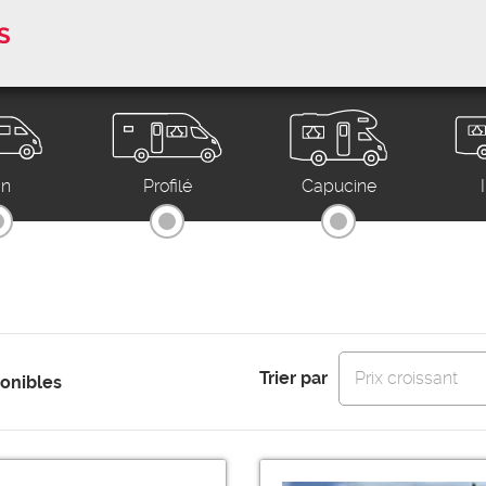
ccasions certifiées
an
Profilé
Capucine
Trier par
Prix croissant
ponibles