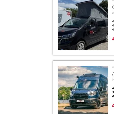
V
P
4
4
4
V
P
4
3
2