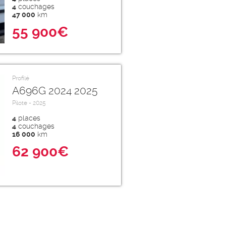
4
couchages
47 000
km
55 900€
Profilé
A696G 2024 2025
Pilote - 2025
4
places
4
couchages
16 000
km
62 900€