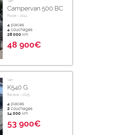
Van
Campervan 500 BC
Pilote - 2024
4
places
4
couchages
28 000
km
48 900€
Van
K540 G
Bavaria - 2025
4
places
2
couchages
14 000
km
53 900€