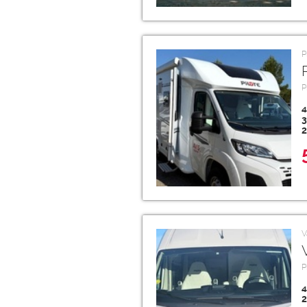
P
P
4
3
2
V
P
4
2