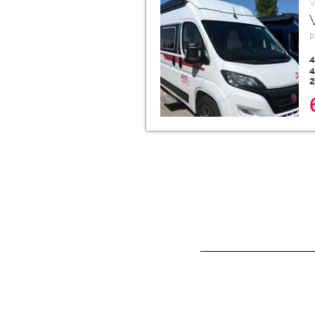
V
P
4
4
2