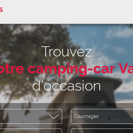
ccasions certifiées
Trouvez
otre camping-car
V
d'occasion
Couchages