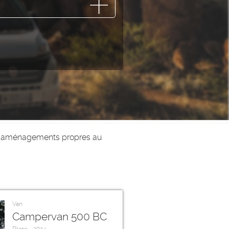
rs aménagements propres au
Van
Campervan 500 BC