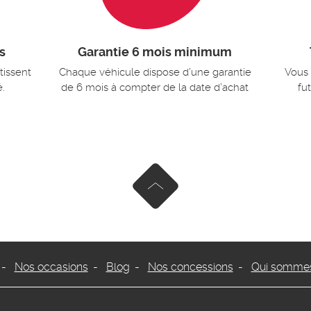
s
Garantie 6 mois minimum
tissent
Chaque véhicule dispose d’une garantie
Vous 
é.
de 6 mois à compter de la date d’achat
fu
Remonter en haut de page
Nos occasions
Blog
Nos concessions
Qui sommes