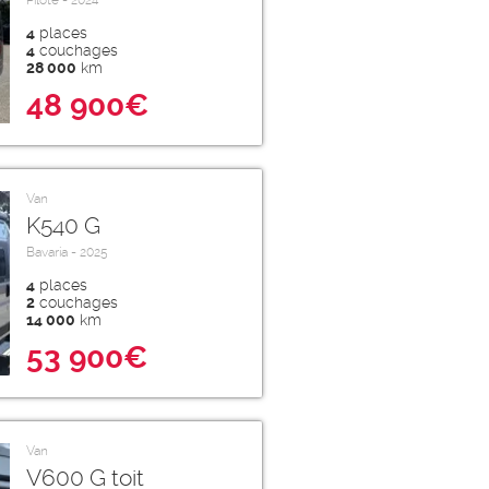
Pilote - 2024
4
places
4
couchages
28 000
km
48 900€
Van
K540 G
Bavaria - 2025
4
places
2
couchages
14 000
km
53 900€
Van
V600 G toit