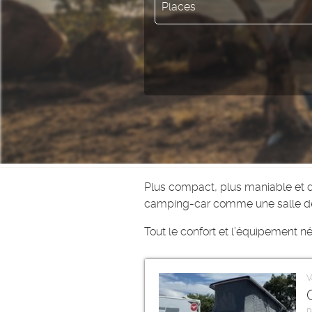
Places
Plus compact, plus maniable et 
camping-car comme une salle de b
Tout le confort et l’équipement n
V