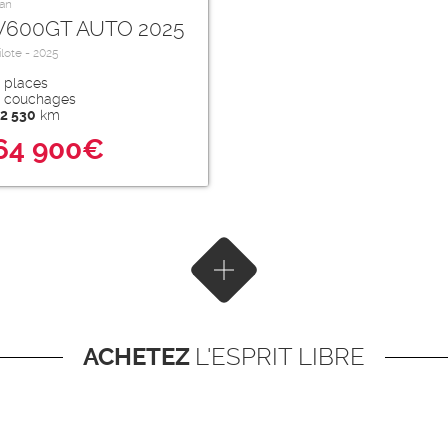
an
V600GT AUTO 2025
ilote - 2025
places
couchages
2 530
km
64 900€
Afficher plus de résultats
ACHETEZ
L'ESPRIT LIBRE