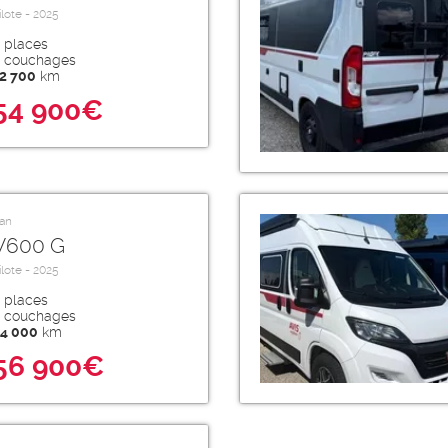
ilote - 2025
places
couchages
2 700
km
54 900€
an
V600 G
ilote - 2025
places
couchages
4 000
km
56 900€