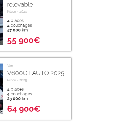
relevable
Pilote - 2024
4
places
4
couchages
47 000
km
55 900€
Van
V600GT AUTO 2025
Pilote - 2025
4
places
4
couchages
23 000
km
64 900€