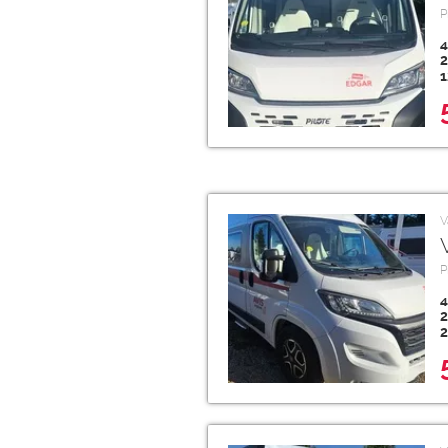
P
4
2
1
V
P
4
2
2