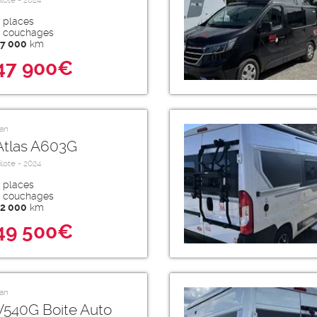
ilote - 2024
places
couchages
7 000
km
47 900€
an
Atlas A603G
ilote - 2024
places
couchages
2 000
km
49 500€
an
V540G Boite Auto