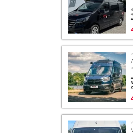
P
4
4
4
V
P
4
3
2
V