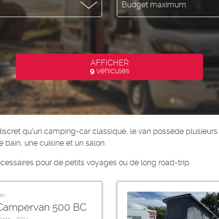
Budget maximum
AFFICHER
9
véhicules
discret qu’un camping-car classique, le van possède plusieu
ain, une cuisine et un salon.
écessaires pour de petits voyages ou de long road-trip.
an
Campervan 500 BC