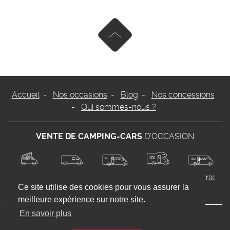
Remonter en haut de page
Accueil
Nos occasions
Blog
Nos concessions
Qui sommes-nous ?
VENTE DE CAMPING-CARS
D'OCCASION
Transformable
Van
Profilé
Capucine
Intégral
Ce site utilise des cookies pour vous assurer la
meilleure expérience sur notre site.
En savoir plus
FAQ
Pilote.fr
Caraway.com