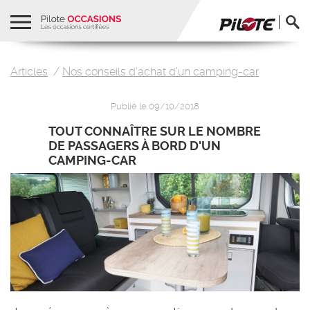
Pilote Occasions, les occasions certifiées
Ouvrir la navigation
Ouvr
Articles
Nos conseils d'achat d'un camping-car
Publié le 09/10/2018
TOUT CONNAÎTRE SUR LE NOMBRE
DE PASSAGERS À BORD D'UN
CAMPING-CAR